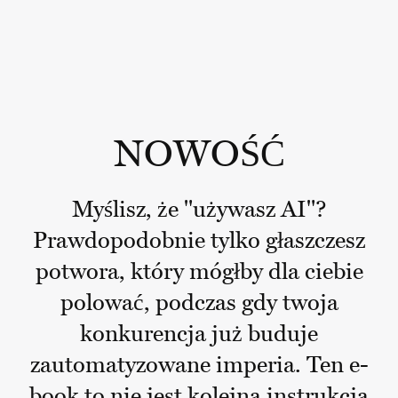
NOWOŚĆ
Myślisz, że "używasz AI"?
Prawdopodobnie tylko głaszczesz
potwora, który mógłby dla ciebie
polować, podczas gdy twoja
konkurencja już buduje
zautomatyzowane imperia. Ten e-
book to nie jest kolejna instrukcja