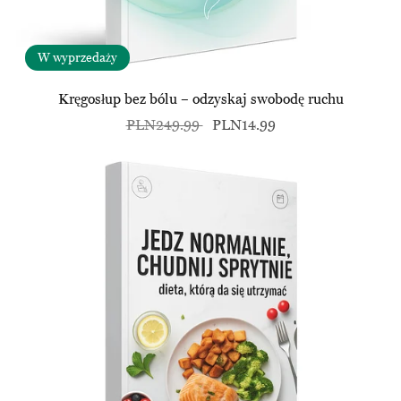
W wyprzedaży
Kręgosłup bez bólu – odzyskaj swobodę ruchu
PLN249.99
PLN14.99