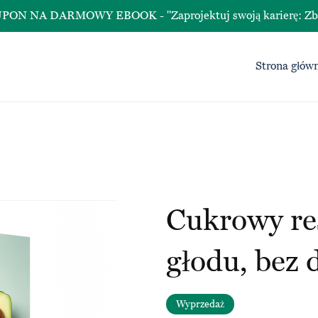
A DARMOWY EBOOK - "Zaprojektuj swoją karierę: Zbuduj śc
Strona głów
Cukrowy res
głodu, bez
Wyprzedaż