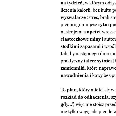
na tydzień
, w którym odzy
liczenia kalorii, bez kultu
wyzwalacze
(stres, brak sn
przeprogramujesz
rytm po
nastrojem, a
apetyt
wreszci
ciasteczkowe miny
i autom
słodkimi zapasami
i wspól
tak
, by następnego dnia nie
praktyczny
talerz sytości
(b
zamienniki
, które naprawd
nawodnienia
i kawy bez pu
To
plan
, który mieści się
rozkład do odhaczenia
, s
gdy…
”, więc nie stoisz pr
nie tylko wagę, ale przede 