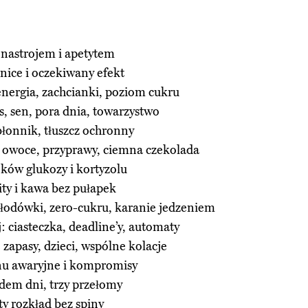
 nastrojem i apetytem
anice i oczekiwany efekt
 energia, zachcianki, poziom cukru
, sen, pora dnia, towarzystwo
 błonnik, tłuszcz ochronny
 owoce, przyprawy, ciemna czekolada
ków glukozy i kortyzolu
ty i kawa bez pułapek
łodówki, zero-cukru, karanie jedzeniem
: ciasteczka, deadline’y, automaty
 zapasy, dzieci, wspólne kolacje
nu awaryjne i kompromisy
edem dni, trzy przełomy
ty rozkład bez spiny