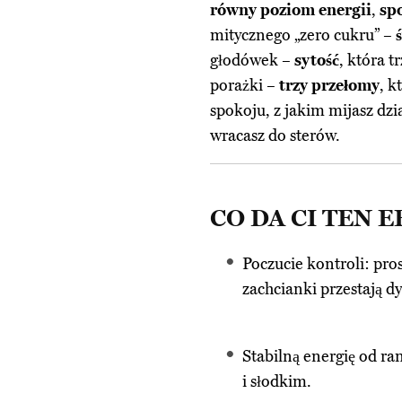
równy poziom energii
,
spo
mitycznego „zero cukru” –
głodówek –
sytość
, która 
porażki –
trzy przełomy
, k
spokoju, z jakim mijasz dzi
wracasz do sterów.
CO DA CI TEN 
Poczucie kontroli: pro
zachcianki przestają d
Stabilną energię od ra
i słodkim.