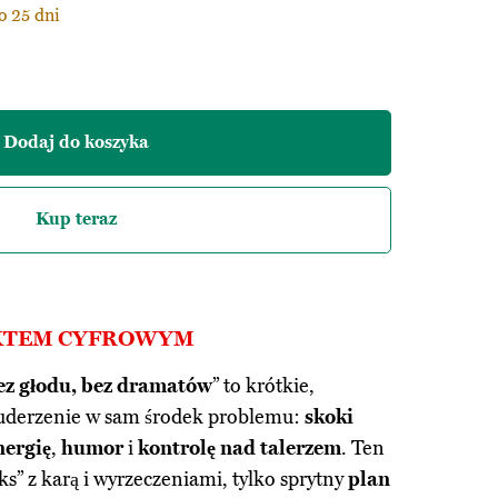
o 25 dni
Dodaj do koszyka
Kup teraz
UKTEM CYFROWYM
ez głodu, bez dramatów
” to krótkie,
derzenie w sam środek problemu:
skoki
nergię
,
humor
i
kontrolę nad talerzem
. Ten
ks” z karą i wyrzeczeniami, tylko sprytny
plan