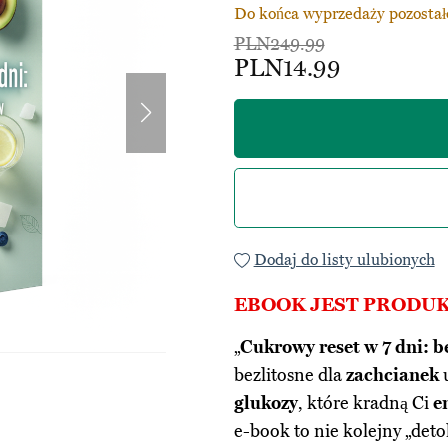
Do końca wyprzedaży pozostał
PLN249.99
PLN14.99
Dodaj do listy ulubionych
EBOOK JEST PROD
„
Cukrowy reset w 7 dni: b
bezlitosne dla
zachcianek
u
glukozy
, które kradną Ci
e
e-book to nie kolejny „deto