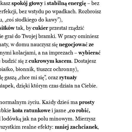
skasz
spokój głowy
i
stabilną energię
– bez
 perfekcji, bez wstydu po wpadkach. Rozbroisz
u, „coś słodkiego do kawy”),
siłków
tak, by
cukier
przestał rządzić
e grał do Twojej bramki. W pracy ominiesz
aty, w domu nauczysz się
negocjować ze
nymi kolacjami, a na imprezach –
wybierać
 budzić się z
cukrowym kacem
. Dostajesz
iałko, błonnik, tłuszcz ochronny),
ę gaszą „chce mi się”, oraz
rytuały
łapek, dzięki którym czas działa na Ciebie.
 w normalnym życiu. Każdy dzień ma
prosty
zybkie
koła ratunkowe
i jasne „
co robić,
zed lodówką jak na polu minowym. Mierzysz
wszystkim realne efekty:
mniej zachcianek
,