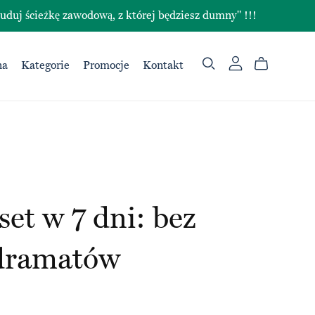
ieżkę zawodową, z której będziesz dumny" !!!
na
Kategorie
Promocje
Kontakt
et w 7 dni: bez
 dramatów