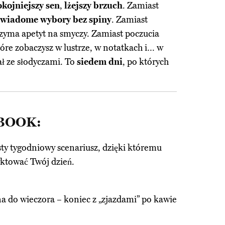
kojniejszy sen
,
lżejszy brzuch
. Zamiast
świadome wybory bez spiny
. Zamiast
trzyma apetyt na smyczy. Zamiast poczucia
tóre zobaczysz w lustrze, w notatkach i… w
ał ze słodyczami. To
siedem dni
, po których
EBOOK:
sty tygodniowy scenariusz, dzięki któremu
yktować Twój dzień.
na do wieczora – koniec z „zjazdami” po kawie