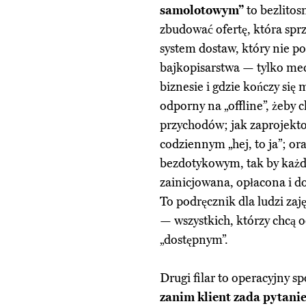
samolotowym”
to bezlito
zbudować ofertę, która sprze
system dostaw, który nie p
bajkopisarstwa — tylko mec
biznesie i gdzie kończy się
odporny na „offline”, żeby 
przychodów; jak zaprojektow
codziennym „hej, to ja”; ora
bezdotykowym, tak by każd
zainicjowana, opłacona i d
To podręcznik dla ludzi zaj
— wszystkich, którzy chcą o
„dostępnym”.
Drugi filar to operacyjny s
zanim klient zada pytani