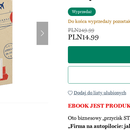
Wyprzedaż
Do końca wyprzedaży pozostał
PLN249.99
PLN14.99
Dodaj do listy ulubionych
EBOOK JEST PROD
Oto biznesowy „przycisk ST
„Firma na autopilocie: jak