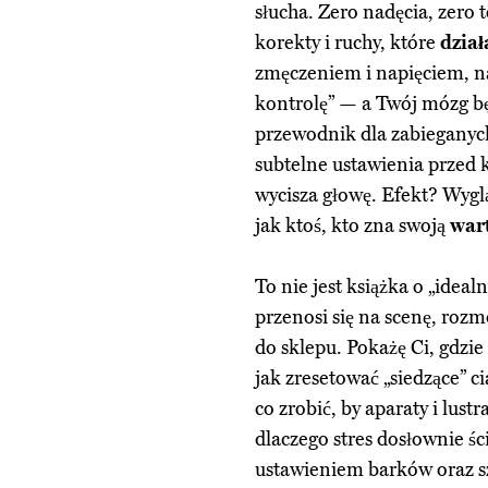
słucha. Zero nadęcia, zero t
korekty i ruchy, które
dział
zmęczeniem i napięciem, n
kontrolę” — a Twój mózg bę
przewodnik dla zabieganych
subtelne ustawienia przed k
wycisza głowę. Efekt? Wygląd
jak ktoś, kto zna swoją
war
To nie jest książka o „ideal
przenosi się na scenę, roz
do sklepu. Pokażę Ci, gdzie
jak zresetować „siedzące” ci
co zrobić, by aparaty i lust
dlaczego stres dosłownie ś
ustawieniem barków oraz sz