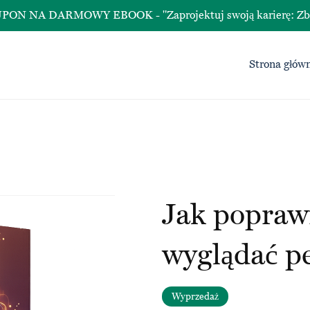
A DARMOWY EBOOK - "Zaprojektuj swoją karierę: Zbuduj śc
Strona głów
Jak poprawi
wyglądać p
Wyprzedaż