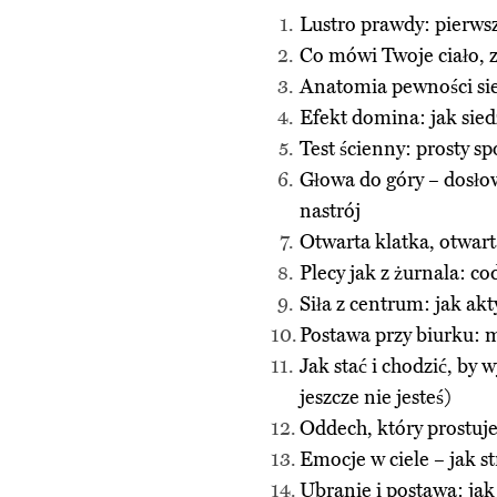
Lustro prawdy: pierws
Co mówi Twoje ciało, 
Anatomia pewności sieb
Efekt domina: jak sied
Test ścienny: prosty s
Głowa do góry – dosłow
nastrój
Otwarta klatka, otwarta
Plecy jak z żurnala: co
Siła z centrum: jak ak
Postawa przy biurku: m
Jak stać i chodzić, by 
jeszcze nie jesteś)
Oddech, który prostuje
Emocje w ciele – jak st
Ubranie i postawa: ja