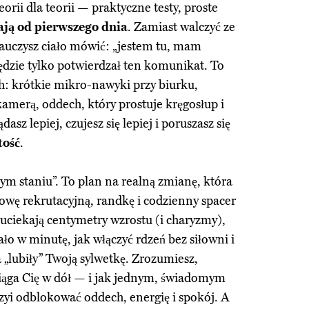
eorii dla teorii — praktyczne testy, proste
ają od pierwszego dnia
. Zamiast walczyć ze
auczysz ciało mówić: „jestem tu, mam
dzie tylko potwierdzał ten komunikat. To
: krótkie mikro-nawyki przy biurku,
amerą, oddech, który prostuje kręgosłup i
asz lepiej, czujesz się lepiej i poruszasz się
tość
.
nym staniu”. To plan na realną zmianę, która
mowę rekrutacyjną, randkę i codzienny spacer
 uciekają centymetry wzrostu (i charyzmy),
ało w minutę, jak włączyć rdzeń bez siłowni i
ra „lubiły” Twoją sylwetkę. Zrozumiesz,
ciąga Cię w dół — i jak jednym, świadomym
yi odblokować oddech, energię i spokój. A