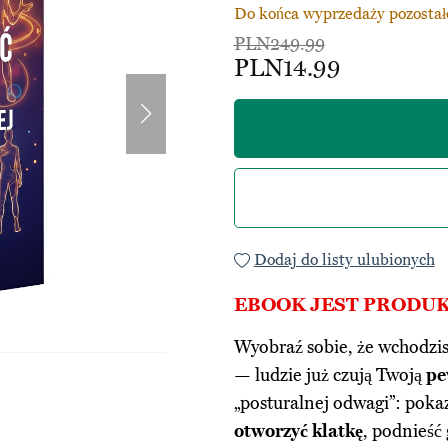
Do końca wyprzedaży pozostał
PLN249.99
PLN14.99
Dodaj do listy ulubionych
EBOOK JEST PROD
Wyobraź sobie, że wchodzis
— ludzie już czują Twoją
pe
„posturalnej odwagi”: poka
otworzyć klatkę
, podnieść 