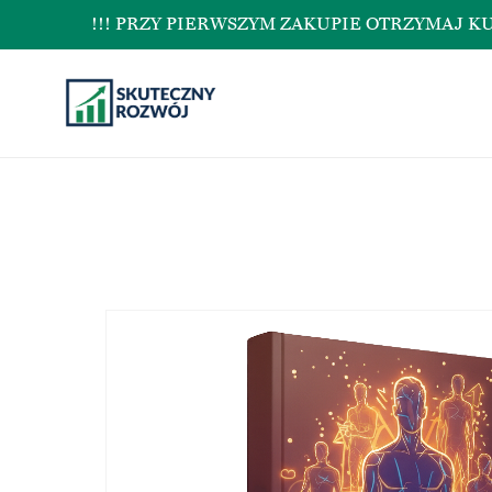
!!! PRZY PIERWSZYM ZAKUPIE OTRZYMAJ KUPON N