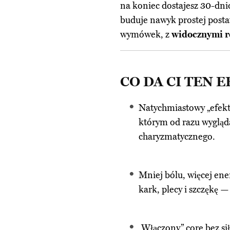
na koniec dostajesz 30-dnio
buduje nawyk prostej posta
wymówek, z
widocznymi r
CO DA CI TEN 
Natychmiastowy „efekt w
którym od razu wygląda
charyzmatycznego.
Mniej bólu, więcej ene
kark, plecy i szczękę 
„Włączony” core bez si