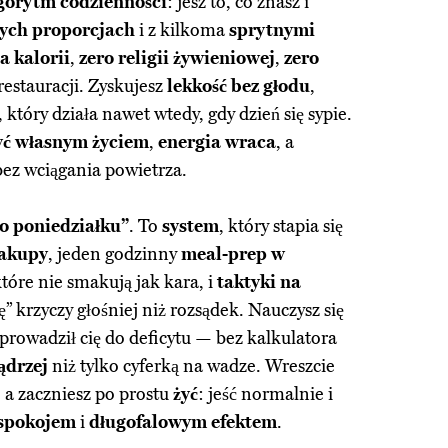
gorytm codzienności
: jesz to, co znasz i
ych proporcjach
i z kilkoma
sprytnymi
a kalorii
,
zero religii żywieniowej
,
zero
restauracji. Zyskujesz
lekkość bez głodu
,
, który działa nawet wtedy, gdy dzień się sypie.
yć własnym życiem
,
energia wraca
, a
ez wciągania powietrza.
do poniedziałku”
. To
system
, który stapia się
zakupy
, jeden godzinny
meal-prep w
które nie smakują jak kara, i
taktyki na
ię” krzyczy głośniej niż rozsądek. Nauczysz się
 prowadził cię do deficytu — bez kalkulatora
ądrzej
niż tylko cyferką na wadze. Wreszcie
, a zaczniesz po prostu
żyć
: jeść normalnie i
spokojem
i
długofalowym efektem
.