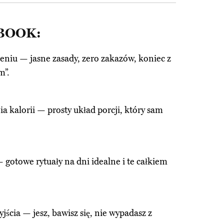
EBOOK:
zeniu — jasne zasady, zero zakazów, koniec z
m”.
nia kalorii — prosty układ porcji, który sam
 — gotowe rytuały na dni idealne i te całkiem
yjścia — jesz, bawisz się, nie wypadasz z