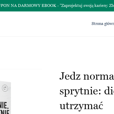
A DARMOWY EBOOK - "Zaprojektuj swoją karierę: Zbuduj śc
Strona głów
Jedz normal
sprytnie: di
utrzymać