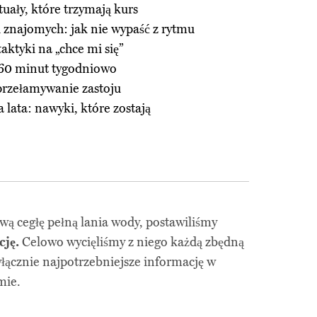
tuały, które trzymają kurs
u znajomych: jak nie wypaść z rytmu
taktyki na „chce mi się”
 60 minut tygodniowo
przełamywanie zastoju
lata: nawyki, które zostają
wą cegłę pełną lania wody, postawiliśmy
ję.
Celowo wycięliśmy z niego każdą zbędną
yłącznie najpotrzebniejsze informację w
mie.