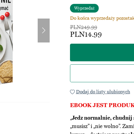
Wyprzedaż
Do końca wyprzedaży pozostał
PLN249.99
PLN14.99
Dodaj do listy ulubionych
EBOOK JEST PROD
„
Jedz normalnie, chudnij 
„musisz” i „nie wolno”. Zam