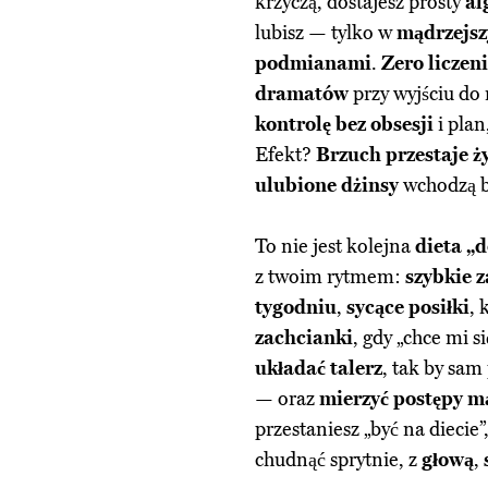
krzyczą, dostajesz prosty
al
lubisz — tylko w
mądrzejsz
podmianami
.
Zero liczeni
dramatów
przy wyjściu do 
kontrolę bez obsesji
i plan
Efekt?
Brzuch przestaje ż
ulubione dżinsy
wchodzą b
To nie jest kolejna
dieta „
z twoim rytmem:
szybkie 
tygodniu
,
sycące posiłki
, 
zachcianki
, gdy „chce mi s
układać talerz
, tak by sam
— oraz
mierzyć postępy m
przestaniesz „być na diecie”
chudnąć sprytnie, z
głową
,