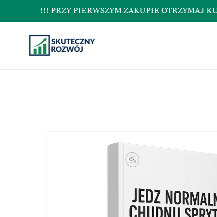
!!! PRZY PIERWSZYM ZAKUPIE OTRZYMAJ KUPON N