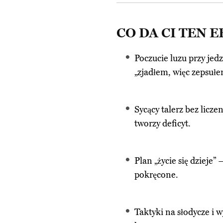
CO DA CI TEN 
Poczucie luzu przy jed
„zjadłem, więc zepsułe
Sycący talerz bez licze
tworzy deficyt.
Plan „życie się dzieje”
pokręcone.
Taktyki na słodycze i w