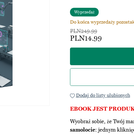
Wyprzedaż
Do końca wyprzedaży pozostał
PLN249.99
PLN14.99
Dodaj do listy ulubionych
EBOOK JEST PROD
Wyobraź sobie, że Twój mar
samolocie
: jednym kliknięc