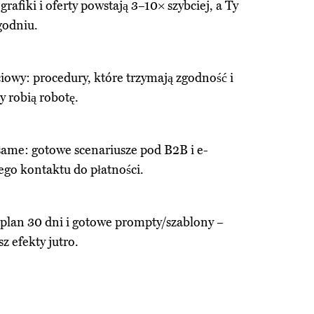
grafiki i oferty powstają 3–10× szybciej, a Ty
godniu.
iowy: procedury, które trzymają zgodność i
y robią robotę.
 same: gotowe scenariusze pod B2B i e-
go kontaktu do płatności.
 plan 30 dni i gotowe prompty/szablony –
sz efekty jutro.