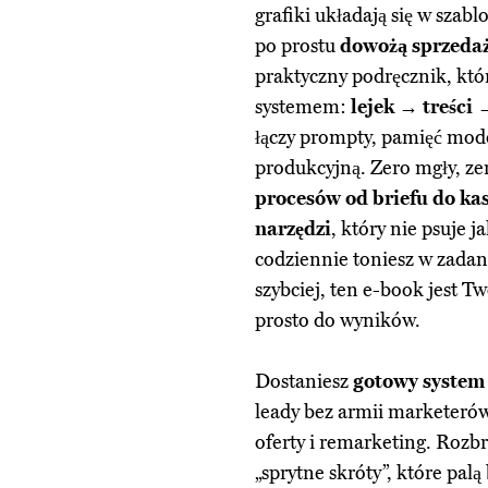
grafiki układają się w szab
po prostu
dowożą sprzeda
praktyczny podręcznik, któr
systemem:
lejek → treści 
łączy prompty, pamięć mode
produkcyjną. Zero mgły, ze
procesów od briefu do ka
narzędzi
, który nie psuje ja
codziennie toniesz w zada
szybciej, ten e-book jest 
prosto do wyników.
Dostaniesz
gotowy system
leady bez armii marketeró
oferty i remarketing. Roz
„sprytne skróty”, które pal