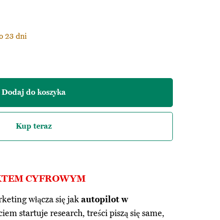
o 23 dni
Dodaj do koszyka
Kup teraz
UKTEM CYFROWYM
keting włącza się jak
autopilot w
iem startuje research, treści piszą się same,