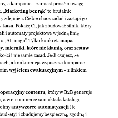
lony, a kampanie – zamiast prosić o uwagę –
ż
. „
Marketing bez rąk
” to brutalnie
y zdejmie z Ciebie chaos zadań i zastąpi go
→ kasa
. Pokażę Ci, jak zbudować silnik, który
li i automaty projektowe w jedną linię
ro „AI-magii”. Tylko konkret:
mapa
sy
,
mierniki, które nie kłamią
, oraz
zestaw
kości i nie łamie zasad. Jeśli czujesz, że
niach, a konkurencja wypuszcza kampanie
Twoim
wyjściem ewakuacyjnym
– z linkiem
 operacyjny contentu
, który w B2B generuje
w, a w e-commerce sam układa katalogi,
broimy
antywzorce automatyzacji
(te
ą budżety) i zbudujemy bezpieczną, zgodną i