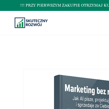
!!! PRZY PIERWSZYM ZAKUPIE OTRZYMAJ KUPON N