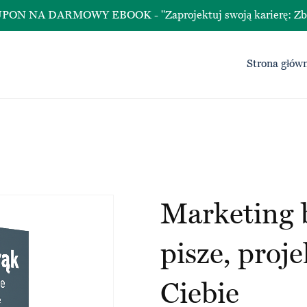
A DARMOWY EBOOK - "Zaprojektuj swoją karierę: Zbuduj śc
Strona głów
Marketing b
pisze, proje
Ciebie