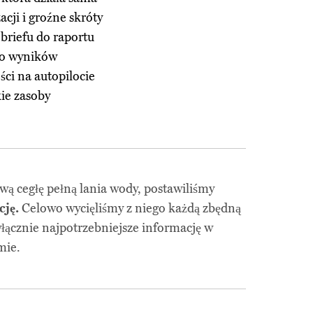
cji i groźne skróty
briefu do raportu
do wyników
ci na autopilocie
kie zasoby
wą cegłę pełną lania wody, postawiliśmy
ję.
Celowo wycięliśmy z niego każdą zbędną
yłącznie najpotrzebniejsze informację w
mie.