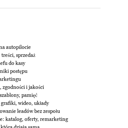
a autopilocie
 treści, sprzedaż
efu do kasy
źniki postępu
marketingu
 zgodności i jakości
 szablony, pamięć
grafiki, wideo, układy
owanie leadów bez zespołu
: katalog, oferty, remarketing
 która działa sama