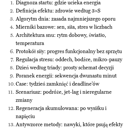
Diagnoza startu: gdzie ucieka energia
Definicja efektu: zdrowie według 3×S
Algorytm dnia: zasada najmniejszego oporu
Mierniki bazowe: sen, siła, stres w liczbach
Architektura snu: rytm dobowy, światło,
temperatura
Protokół siły: progres funkcjonalny bez sprzętu
Regulacja stresu: oddech, bodźce, mikro-pauzy
Dzień według triady: prosty schemat decyzji
Poranek energii: sekwencja dwunastu minut
Case: tydzień zamknięć i deadline’ów
Scenariusz: podróże, jet-lag i nieregularne
zmiany
Regeneracja skumulowana: po wysiłku i
napięciu
Antywzorce metody: nawyki, które psują efekty