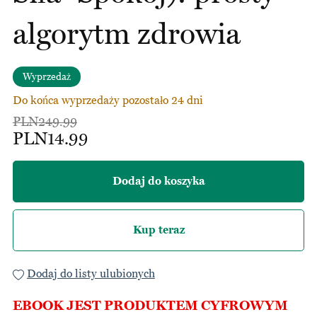
algorytm zdrowia
Wyprzedaż
Do końca wyprzedaży pozostało 24 dni
PLN249.99
PLN14.99
Dodaj do koszyka
Kup teraz
Dodaj do listy ulubionych
EBOOK JEST PRODUKTEM CYFROWYM