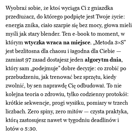
Wyobraź sobie, że ktoś wyciąga Ci z gniazdka
przedłużacz, do którego podpięte jest Twoje życie:
energia znika, ciało szarpie się bez mocy, głowa mieli
myśli jak stary blender. Ten e-book to moment, w
którym
wtyczka wraca na miejsce
. „Metoda 3×S”
jest bezlitosna dla chaosu i łagodna dla Ciebie —
zamiast 97 zasad dostajesz jeden
algorytm dnia
,
który sam „podejmuje” dobre decyzje: co zrobić po
przebudzeniu, jak trenować bez sprzętu, kiedy
zwolnić, by sen naprawdę Cię odbudował. To nie
kolejna teoria o zdrowiu, tylko codzienny protokół:
krótkie sekwencje, progi wysiłku, pomiary w trzech
liczbach. Zero spiny, zero mitów — czysta praktyka,
którą zastosujesz nawet w tygodniu deadlinów i
lotów o 5:30.