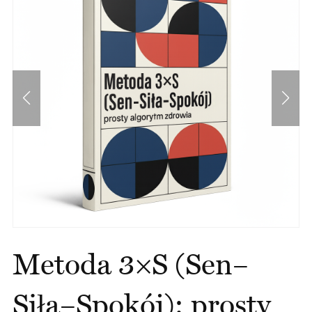
Metoda 3×S (Sen–
Siła–Spokój): prosty