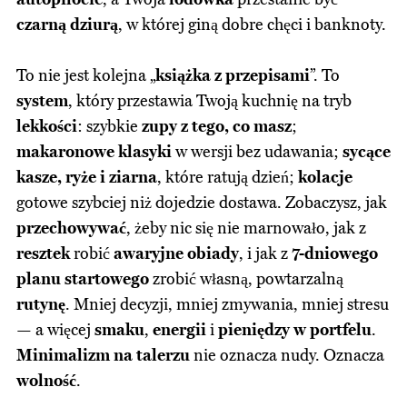
czarną dziurą
, w której giną dobre chęci i banknoty.
To nie jest kolejna „
książka z przepisami
”. To
system
, który przestawia Twoją kuchnię na tryb
lekkości
: szybkie
zupy z tego, co masz
;
makaronowe klasyki
w wersji bez udawania;
sycące
kasze, ryże i ziarna
, które ratują dzień;
kolacje
gotowe szybciej niż dojedzie dostawa. Zobaczysz, jak
przechowywać
, żeby nic się nie marnowało, jak z
resztek
robić
awaryjne obiady
, i jak z
7-dniowego
planu startowego
zrobić własną, powtarzalną
rutynę
. Mniej decyzji, mniej zmywania, mniej stresu
— a więcej
smaku
,
energii
i
pieniędzy w portfelu
.
Minimalizm na talerzu
nie oznacza nudy. Oznacza
wolność
.