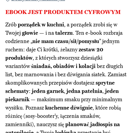
EBOOK JEST PRODUKTEM CYFROWYM
Zrób
porządek w kuchni
, a porządek zrobi się w
Twojej
głowie
— i na
talerzu
. Ten e-book rozbraja
codzienne „
nie mam czasu/sił/pomysłu
” jednym
ruchem: daje Ci krótki, żelazny
zestaw 20
produktów
, z których stworzysz dziesiątki
wariantów
śniadań, obiadów i kolacji
bez długich
list, bez marnowania i bez dźwigania siatek. Zamiast
skomplikowanych przepisów dostajesz
sprytne
schematy
:
jeden garnek
,
jedna patelnia
,
jeden
piekarnik
— maksimum smaku przy minimalnym
wysiłku. Poznasz
kuchenne dźwignie
, które robią
różnicę (sosy-booster’y, łączenia smaków,
zamienniki), nauczysz się
planować jadłospis na
autopilocie
, a Twoja
lodówka
przestanie być