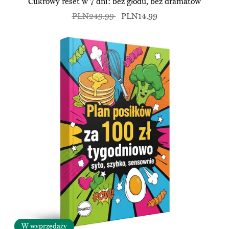
Cukrowy reset w 7 dni: bez głodu, bez dramatów
PLN249.99
PLN14.99
W wyprzedaży