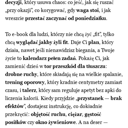
decyzji
, który usuwa chaos: co jeść, jak się ruszać
„przy okazji”, co korygować, gdy
waga stoi
, i jak
wreszcie
przestać zaczynać od poniedziałku
.
To e-book dla ludzi, którzy nie chcą żyć „fit”, tylko
chcą
wyglądać jakby żyli fit
. Daje Ci
plan
, który
działa, nawet jeśli nienawidzisz biegania, a Twoje
życie to
kalendarz pełen zadań
. Pokażę Ci, jak
zamienić dzień w
tor przeszkód dla tłuszczu
:
drobne ruchy
, które składają się na wielkie spalanie,
trening oporowy
, który kradnie centymetry zamiast
czasu, i
talerz
, który sam reguluje apetyt bez apki do
liczenia kalorii. Kiedy przyjdzie „
przystanek — brak
efektów
”, dostajesz instrukcję, co dokładnie
przekręcić:
objętość ruchu
,
ciężar
,
gęstość
posiłków
czy
okno żywieniowe
. A na deser —