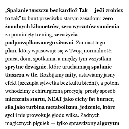
„
Spalanie tłuszczu bez kardio? Tak — jeśli zrobisz
to tak
” to bunt przeciwko starym zasadom:
zero
żmudnych kilometrów
,
zero wyrzutów sumienia
za pominięty trening,
zero życia
podporządkowanego siłowni
. Zamiast tego —
plan
, który wpasowuje się w Twoją normalność:
praca, dom, spotkania, a między tym wszystkim
sprytne dźwignie
, które uruchamiają
spalanie
tłuszczu w tle
. Rozbijamy
mity
, ustawiamy jasny
efekt (szczupła sylwetka bez kultu bieżni), a potem
wchodzimy z chirurgiczną precyzją: prosty sposób
mierzenia startu
,
NEAT jako cichy fat burner
,
siła jako turbina metabolizmu
,
jedzenie, które
syci
i nie prowokuje głodu wilka. Żadnych
magicznych pigułek — tylko sprawdzony
algorytm