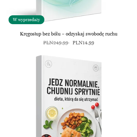
W wyprzedaży
Kręgosłup bez bólu – odzyskaj swobodę ruchu
PLN249.99
PLN14.99