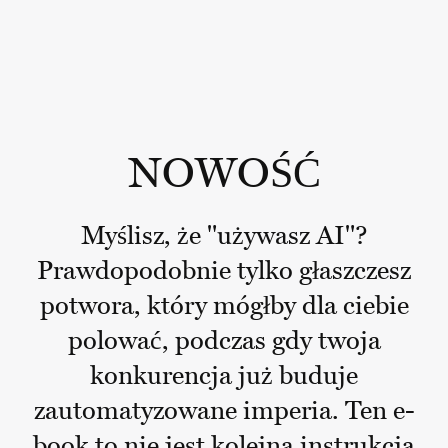
NOWOŚĆ
Myślisz, że "używasz AI"?
Prawdopodobnie tylko głaszczesz
potwora, który mógłby dla ciebie
polować, podczas gdy twoja
konkurencja już buduje
zautomatyzowane imperia. Ten e-
book to nie jest kolejna instrukcja