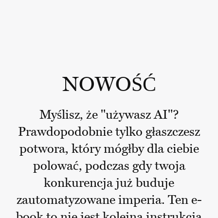
NOWOŚĆ
Myślisz, że "używasz AI"?
Prawdopodobnie tylko głaszczesz
potwora, który mógłby dla ciebie
polować, podczas gdy twoja
konkurencja już buduje
zautomatyzowane imperia. Ten e-
book to nie jest kolejna instrukcja