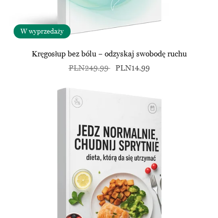
W wyprzedaży
Kręgosłup bez bólu – odzyskaj swobodę ruchu
PLN249.99
PLN14.99