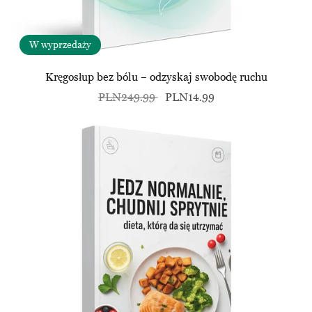
W wyprzedaży
Kręgosłup bez bólu – odzyskaj swobodę ruchu
PLN249.99
PLN14.99