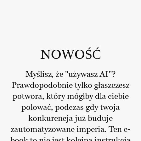
NOWOŚĆ
Myślisz, że "używasz AI"?
Prawdopodobnie tylko głaszczesz
potwora, który mógłby dla ciebie
polować, podczas gdy twoja
konkurencja już buduje
zautomatyzowane imperia. Ten e-
book to nie jest kolejna instrukcja