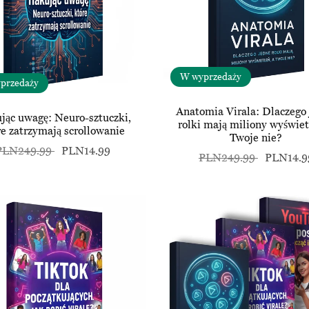
W wyprzedaży
przedaży
Anatomia Virala: Dlaczego
jąc uwagę: Neuro-sztuczki,
rolki mają miliony wyświet
re zatrzymają scrollowanie
Twoje nie?
PLN249.99
PLN14.99
PLN249.99
PLN14.9