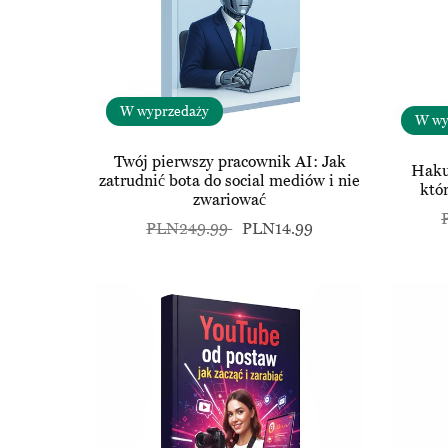
W wyprzedaży
W wy
Twój pierwszy pracownik AI: Jak
Haku
zatrudnić bota do social mediów i nie
któ
zwariować
PLN249.99
PLN14.99