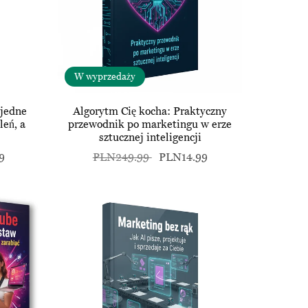
W wyprzedaży
 jedne
Algorytm Cię kocha: Praktyczny
leń, a
przewodnik po marketingu w erze
sztucznej inteligencji
9
PLN249.99
PLN14.99