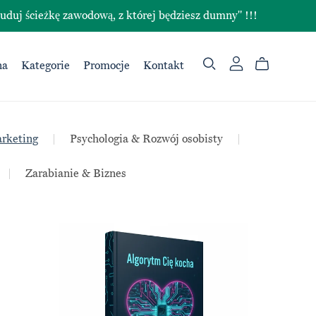
ieżkę zawodową, z której będziesz dumny" !!!
na
Kategorie
Promocje
Kontakt
rketing
|
Psychologia & Rozwój osobisty
|
|
Zarabianie & Biznes