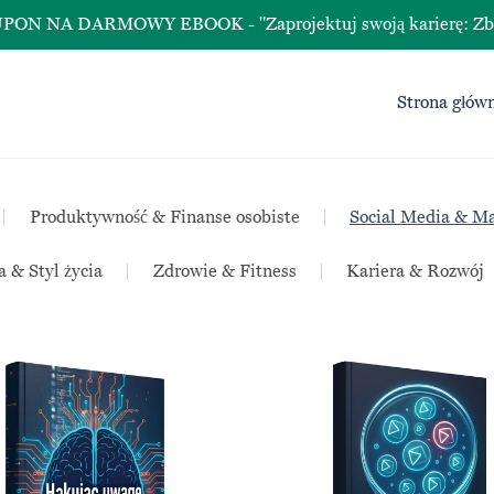
A DARMOWY EBOOK - "Zaprojektuj swoją karierę: Zbuduj śc
Strona głów
|
Produktywność & Finanse osobiste
|
Social Media & Ma
a & Styl życia
|
Zdrowie & Fitness
|
Kariera & Rozwój