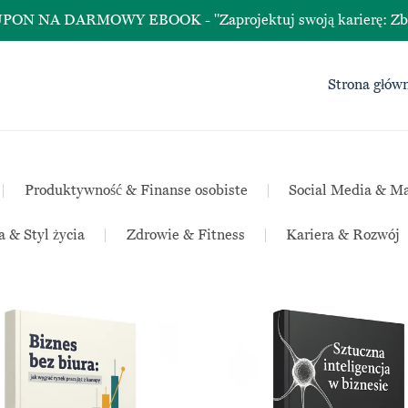
A DARMOWY EBOOK - "Zaprojektuj swoją karierę: Zbuduj śc
Strona głów
|
Produktywność & Finanse osobiste
|
Social Media & Ma
a & Styl życia
|
Zdrowie & Fitness
|
Kariera & Rozwój