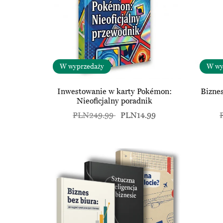
W wyprzedaży
W wy
Inwestowanie w karty Pokémon:
Biznes
Nieoficjalny poradnik
PLN249.99
PLN14.99