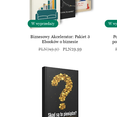
W wyprzedaży
W wy
Biznesowy Akcelerator: Pakiet 3
P
Ebooków o biznesie
po
PLN749.97
PLN29.99