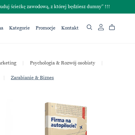
ieżkę zawodową, z której będziesz dumny" !!!
na
Kategorie
Promocje
Kontakt
rketing
|
Psychologia & Rozwój osobisty
|
|
Zarabianie & Biznes