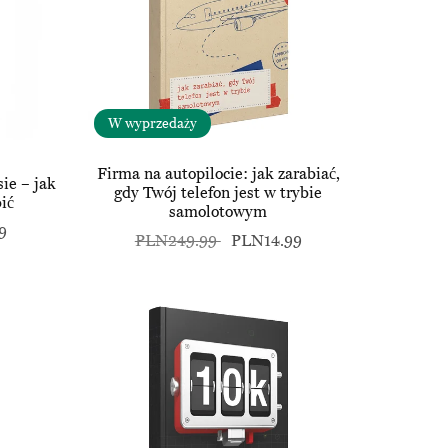
W wyprzedaży
Firma na autopilocie: jak zarabiać,
sie – jak
gdy Twój telefon jest w trybie
ić
samolotowym
9
PLN249.99
PLN14.99