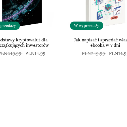
przedaży
W wyprzedaży
odstawy kryptowalut dla
Jak napisać i sprzedać wła
czątkujących inwestorów
ebooka w 7 dni
PLN249.99
PLN14.99
PLN249.99
PLN14.9