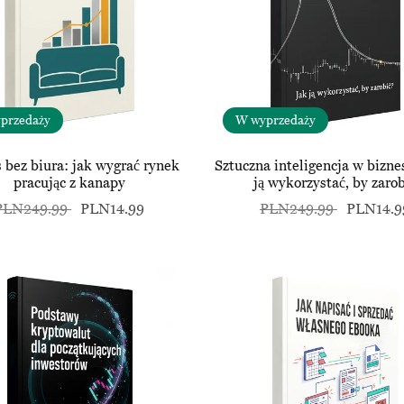
przedaży
W wyprzedaży
 bez biura: jak wygrać rynek
Sztuczna inteligencja w bizne
pracując z kanapy
ją wykorzystać, by zarob
PLN249.99
PLN14.99
PLN249.99
PLN14.9