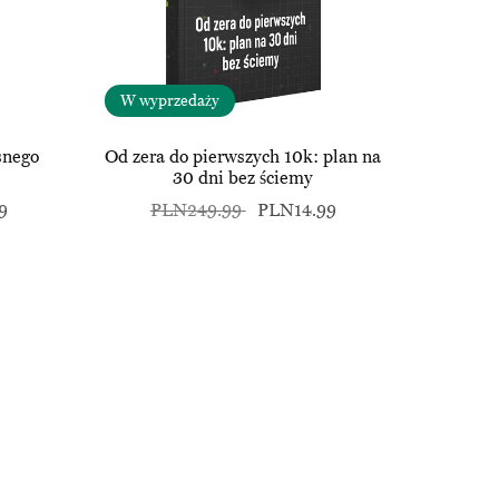
W wyprzedaży
snego
Od zera do pierwszych 10k: plan na
30 dni bez ściemy
9
PLN249.99
PLN14.99